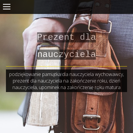
Prezent dla
nauczyciela
podziękowanie pamiątka dla nauczyciela wychowawcy,
prezent dla nauczyciela na zakończenie roku, dzień
nauczyciela, upominek na zakończenie roku matura