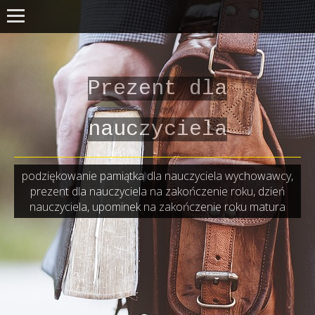
Prezent dla
nauczyciela
podziękowanie pamiątka dla nauczyciela wychowawcy,
prezent dla nauczyciela na zakończenie roku, dzień
nauczyciela, upominek na zakończenie roku matura