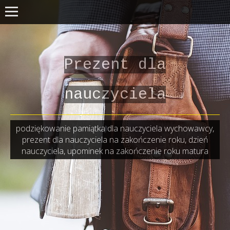
Prezent dla
nauczyciela
podziękowanie pamiątka dla nauczyciela wychowawcy,
prezent dla nauczyciela na zakończenie roku, dzień
nauczyciela, upominek na zakończenie roku matura