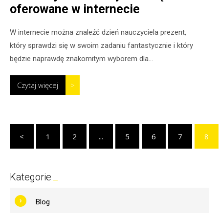
oferowane w internecie
W internecie można znaleźć dzień nauczyciela prezent,
który sprawdzi się w swoim zadaniu fantastycznie i który
będzie naprawdę znakomitym wyborem dla...
Czytaj więcej
>
<
1
2
...
5
6
7
8
Kategorie
Blog